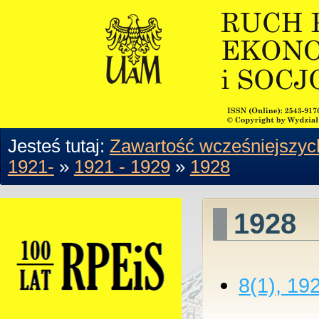
Jesteś tutaj:
Zawartość wcześniejszyc
1921-
»
1921 - 1929
»
1928
1928
8(1), 19