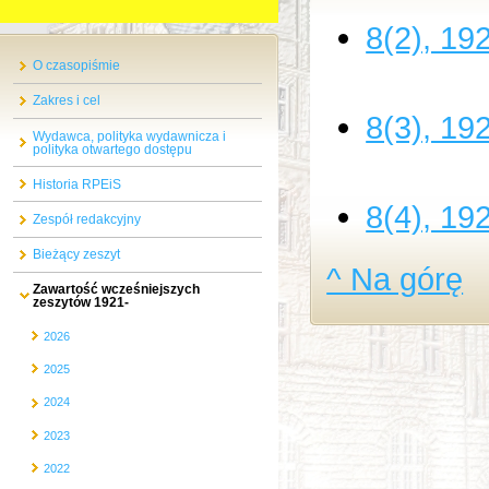
8(2), 19
O czasopiśmie
Zakres i cel
8(3), 19
Wydawca, polityka wydawnicza i
polityka otwartego dostępu
Historia RPEiS
8(4), 19
Zespół redakcyjny
Bieżący zeszyt
^ Na górę
Zawartość wcześniejszych
zeszytów 1921-
2026
2025
2024
2023
2022