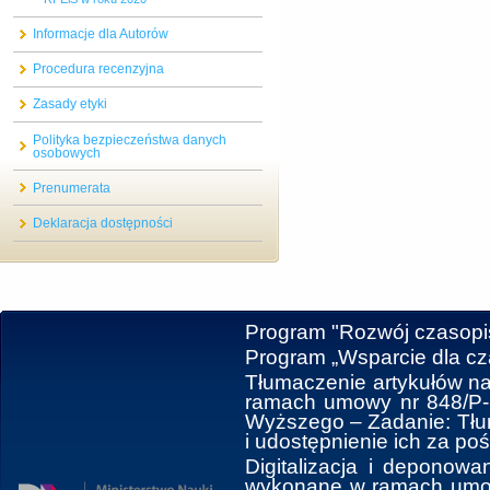
Informacje dla Autorów
Procedura recenzyjna
Zasady etyki
Polityka bezpieczeństwa danych
osobowych
Prenumerata
Deklaracja dostępności
Program "Rozwój czasop
Program „Wsparcie dla c
Tłumaczenie artykułów na
ramach umowy nr 848/P-D
Wyższego ‒ Zadanie: Tłum
i udostępnienie ich za po
Digitalizacja i deponowa
wykonane w ramach umowy