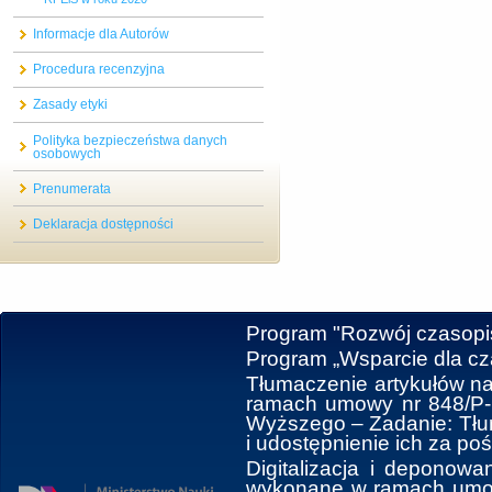
Informacje dla Autorów
Procedura recenzyjna
Zasady etyki
Polityka bezpieczeństwa danych
osobowych
Prenumerata
Deklaracja dostępności
Program "Rozwój czasop
Program „Wsparcie dla c
Tłumaczenie artykułów na
ramach umowy nr 848/P-D
Wyższego ‒ Zadanie: Tłum
i udostępnienie ich za po
Digitalizacja i deponowa
wykonane w ramach umowy