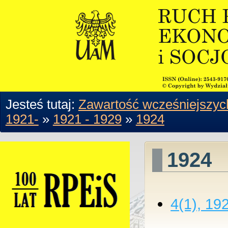
Jesteś tutaj:
Zawartość wcześniejszyc
1921-
»
1921 - 1929
»
1924
1924
4(1), 19