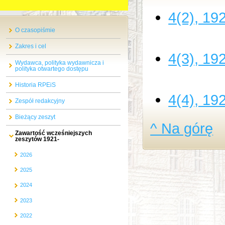
4(2), 19
O czasopiśmie
Zakres i cel
4(3), 19
Wydawca, polityka wydawnicza i
polityka otwartego dostępu
Historia RPEiS
4(4), 19
Zespół redakcyjny
Bieżący zeszyt
^ Na górę
Zawartość wcześniejszych
zeszytów 1921-
2026
2025
2024
2023
2022