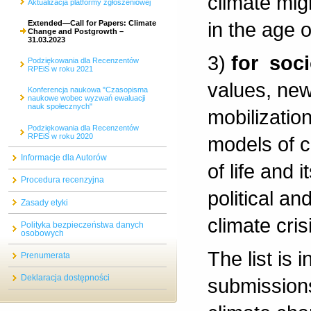
climate mig
Aktualizacja platformy zgłoszeniowej
in the age o
Extended—Call for Papers: Climate
Change and Postgrowth –
31.03.2023
3)
for soc
Podziękowania dla Recenzentów
RPEiS w roku 2021
values, new 
Konferencja naukowa "Czasopisma
naukowe wobec wyzwań ewaluacji
nauk społecznych"
mobilizatio
Podziękowania dla Recenzentów
RPEiS w roku 2020
models of co
Informacje dla Autorów
of life and 
Procedura recenzyjna
political a
Zasady etyki
climate cri
Polityka bezpieczeństwa danych
osobowych
The list is
Prenumerata
Deklaracja dostępności
submissions