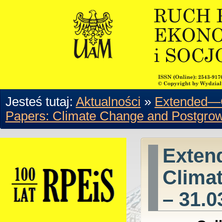
Jesteś tutaj:
Aktualności
»
Extended—C
Papers: Climate Change and Postgrow
Exten
Clima
– 31.0