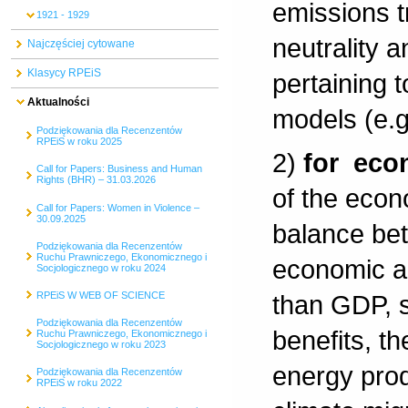
emissions t
1921 - 1929
neutrality 
Najczęściej cytowane
Klasycy RPEiS
pertaining 
Aktualności
models (e.g
Podziękowania dla Recenzentów
RPEiS w roku 2025
2)
for eco
Call for Papers: Business and Human
Rights (BHR) – 31.03.2026
of the econ
Call for Papers: Women in Violence –
30.09.2025
balance be
Podziękowania dla Recenzentów
Ruchu Prawniczego, Ekonomicznego i
economic an
Socjologicznego w roku 2024
than GDP, 
RPEiS W WEB OF SCIENCE
Podziękowania dla Recenzentów
benefits, t
Ruchu Prawniczego, Ekonomicznego i
Socjologicznego w roku 2023
energy prod
Podziękowania dla Recenzentów
RPEiS w roku 2022