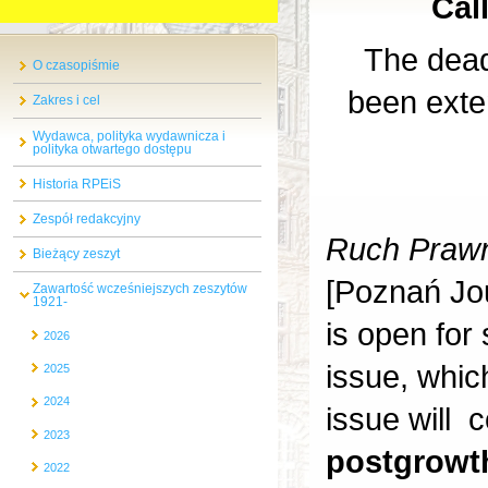
Cal
The dead
O czasopiśmie
been exte
Zakres i cel
Wydawca, polityka wydawnicza i
polityka otwartego dostępu
Historia RPEiS
Zespół redakcyjny
Ruch Prawn
Bieżący zeszyt
[Poznań Jo
Zawartość wcześniejszych zeszytów
1921-
is open for
2026
issue, whic
2025
2024
issue will 
2023
postgrowt
2022