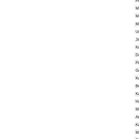
P
M
M
M
U
J
K
D
P
G
K
B
K
H
M
A
K
M