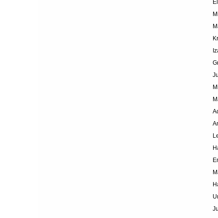
E
M
M
K
I
G
J
M
M
A
A
L
H
E
M
H
U
J