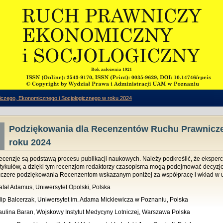
czego, Ekonomicznego i Socjologicznego w roku 2024
Podziękowania dla Recenzentów Ruchu Prawnicze
roku 2024
ecenzje są podstawą procesu publikacji naukowych. Należy podkreślić, że eksper
rtykułów, a dzięki tym recenzjom redaktorzy czasopisma mogą podejmować decyzje 
zczere podziękowania Recenzentom wskazanym poniżej za współpracę i wkład w 
afał Adamus, Uniwersytet Opolski, Polska
ilip Balcerzak, Uniwersytet im. Adama Mickiewicza w Poznaniu, Polska
aulina Baran, Wojskowy Instytut Medycyny Lotniczej, Warszawa Polska