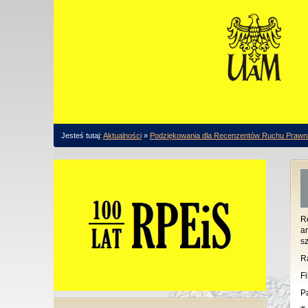
Jesteś tutaj:
Aktualności
»
Podziękowania dla Recenzentów Ruchu Prawni
R
a
s
R
F
P