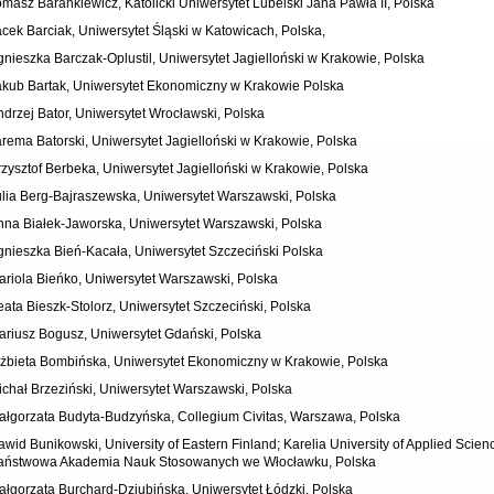
omasz Barankiewicz, Katolicki Uniwersytet Lubelski Jana Pawła II, Polska
acek Barciak, Uniwersytet Śląski w Katowicach, Polska,
gnieszka Barczak-Oplustil, Uniwersytet Jagielloński w Krakowie, Polska
akub Bartak, Uniwersytet Ekonomiczny w Krakowie Polska
ndrzej Bator, Uniwersytet Wrocławski, Polska
arema Batorski, Uniwersytet Jagielloński w Krakowie, Polska
rzysztof Berbeka, Uniwersytet Jagielloński w Krakowie, Polska
ulia Berg-Bajraszewska, Uniwersytet Warszawski, Polska
nna Białek-Jaworska, Uniwersytet Warszawski, Polska
gnieszka Bień-Kacała, Uniwersytet Szczeciński Polska
ariola Bieńko, Uniwersytet Warszawski, Polska
eata Bieszk-Stolorz, Uniwersytet Szczeciński, Polska
ariusz Bogusz, Uniwersytet Gdański, Polska
lżbieta Bombińska, Uniwersytet Ekonomiczny w Krakowie, Polska
ichał Brzeziński, Uniwersytet Warszawski, Polska
ałgorzata Budyta-Budzyńska, Collegium Civitas, Warszawa, Polska
awid Bunikowski, University of Eastern Finland; Karelia University of Applied Scie
aństwowa Akademia Nauk Stosowanych we Włocławku, Polska
ałgorzata Burchard-Dziubińska, Uniwersytet Łódzki, Polska