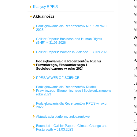
Klasycy RPEiS
M
M
Aktualności
M
Podziękowania dla Recenzentów RPEiS w roku
M
2025
W
Call for Papers: Business and Human Rights
(BHR) – 31.03.2026
M
Call for Papers: Women in Violence – 30.09.2025
M
P
Podziękowania dla Recenzentów Ruchu
Prawniczego, Ekonomicznego i
J
Socjologicznego w roku 2024
I
RPEiS W WEB OF SCIENCE
J
Podziękowania dla Recenzentów Ruchu
Prawniczego, Ekonomicznego i Socjologicznego w
J
roku 2023
T
Podziękowania dla Recenzentów RPEiS w roku
M
2022
E
Aktualizacja platformy zgłoszeniowej
J
Extended—Call for Papers: Climate Change and
Ł
Postgrowth – 31.03.2023
J