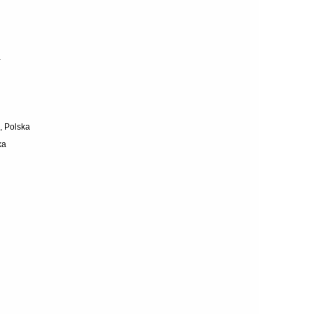
a
, Polska
ka