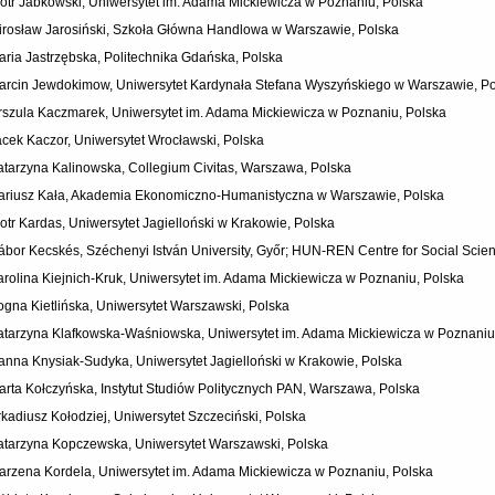
iotr Jabkowski, Uniwersytet im. Adama Mickiewicza w Poznaniu, Polska
irosław Jarosiński, Szkoła Główna Handlowa w Warszawie, Polska
aria Jastrzębska, Politechnika Gdańska, Polska
arcin Jewdokimow, Uniwersytet Kardynała Stefana Wyszyńskiego w Warszawie, P
rszula Kaczmarek, Uniwersytet im. Adama Mickiewicza w Poznaniu, Polska
acek Kaczor, Uniwersytet Wrocławski, Polska
atarzyna Kalinowska, Collegium Civitas, Warszawa, Polska
ariusz Kała, Akademia Ekonomiczno-Humanistyczna w Warszawie, Polska
iotr Kardas, Uniwersytet Jagielloński w Krakowie, Polska
ábor Kecskés, Széchenyi István University, Győr; HUN-REN Centre for Social Scie
arolina Kiejnich-Kruk, Uniwersytet im. Adama Mickiewicza w Poznaniu, Polska
ogna Kietlińska, Uniwersytet Warszawski, Polska
atarzyna Klafkowska-Waśniowska, Uniwersytet im. Adama Mickiewicza w Poznaniu
anna Knysiak-Sudyka, Uniwersytet Jagielloński w Krakowie, Polska
arta Kołczyńska, Instytut Studiów Politycznych PAN, Warszawa, Polska
rkadiusz Kołodziej, Uniwersytet Szczeciński, Polska
atarzyna Kopczewska, Uniwersytet Warszawski, Polska
arzena Kordela, Uniwersytet im. Adama Mickiewicza w Poznaniu, Polska