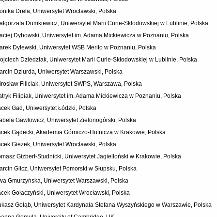
onika Drela, Uniwersytet Wrocławski, Polska
ałgorzata Dumkiewicz, Uniwersytet Marii Curie-Skłodowskiej w Lublinie, Polska
aciej Dybowski, Uniwersytet im. Adama Mickiewicza w Poznaniu, Polska
arek Dylewski, Uniwersytet WSB Merito w Poznaniu, Polska
ojciech Dziedziak, Uniwersytet Marii Curie-Skłodowskiej w Lublinie, Polska
arcin Dziurda, Uniwersytet Warszawski, Polska
irosław Filiciak, Uniwersytet SWPS, Warszawa, Polska
atryk Filipiak, Uniwersytet im. Adama Mickiewicza w Poznaniu, Polska
acek Gad, Uniwersytet Łódzki, Polska
zabela Gawłowicz, Uniwersytet Zielonogórski, Polska
acek Gądecki, Akademia Górniczo-Hutnicza w Krakowie, Polska
acek Giezek, Uniwersytet Wrocławski, Polska
omasz Gizbert-Studnicki, Uniwersytet Jagielloński w Krakowie, Polska
arcin Glicz, Uniwersytet Pomorski w Słupsku, Polska
wa Gmurzyńska, Uniwersytet Warszawski, Polska
acek Gołaczyński, Uniwersytet Wrocławski, Polska
ukasz Gołąb, Uniwersytet Kardynała Stefana Wyszyńskiego w Warszawie, Polska
oanna Gomula, University of Cambridge, UK