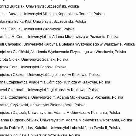
onrad Burdziak, Uniwersytet Szczeciński, Polska
ichał Buszko, Uniwersytet Mikołaja Kopernika w Toruniu, Polska
atarzyna Byrka-Kita, Uniwersytet Szczeciński, Polska
ichał Cebula, Uniwersytet Wrocławski, Polska
arolina M. Cern, Uniwersytet im. Adama Mickiewicza w Poznaniu, Polska
iotr Chybalski, Uniwersytet Kardynała Stefana Wyszyńskiego w Warszawie, Polska
ojciech Cieśliński, Akademia Wychowania Fizycznego we Wrocławiu, Polska
orota Ciołek, Uniwersytet Gdański, Polska
ukasz Cora, Uniwersytet Gdański, Polska
ojciech Czakon, Uniwersytet Jagielloński w Krakowie, Polska
nna Czapkiewicz, Akademia Górniczo-Hutnicza w Krakowie, Polska
aweł Czarnecki, Uniwersytet Jagielloński w Krakowie, Polska
ichał Czepkiewicz, Uniwersytet im. Adama Mickiewicza w Poznaniu, Polska
ndrzej Czyżewski, Uniwersytet Zielonogórski, Polska
ojciech Dajczak, Uniwersytet im. Adama Mickiewicza w Poznaniu, Polska
oanna Długosz-Jóźwiak, Uniwersytet im. Adama Mickiewicza w Poznaniu, Polska
amila Doktór-Bindas, Katolicki Uniwersytet Lubelski Jana Pawła II, Polska
ojciech Doliński, Uniwersytet Wrocławski, Polska