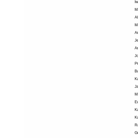
I
M
A
M
A
J
A
J
P
B
K
J
M
E
K
K
R
G