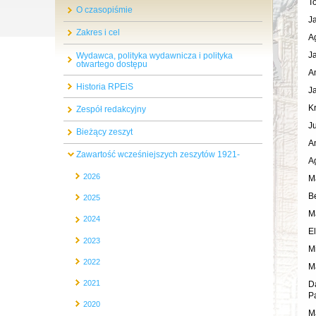
T
O czasopiśmie
J
Zakres i cel
A
J
Wydawca, polityka wydawnicza i polityka
otwartego dostępu
A
Historia RPEiS
J
K
Zespół redakcyjny
J
Bieżący zeszyt
A
Zawartość wcześniejszych zeszytów 1921-
A
2026
M
B
2025
M
2024
E
2023
M
2022
M
2021
D
P
2020
M