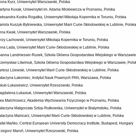
wona Kurz, Uniwersytet Warszawski, Polska
artyna Kusak, Uniwersytet im. Adama Mickiewicza w Poznaniu, Polska
leksandra Kustra-Rogatka, Uniwersytet Mikołaja Kopernika w Toruniu, Polska
ariola Kuszyk-Bytniewska, Uniwersytet Marii Curie-Skłodowskiej w Lublinie, Polsk
nna Kwak, Uniwersytet Warszawski, Polska
erzy Lachowski, Uniwersytet Mikołaja Kopernika w Toruniu, Polska
nna Lada, Uniwersytet Marii Curie-Skłodowskiej w Lublinie, Polska
oanna Landmesser-Rusek, Szkoła Główna Gospodarstwa Wiejskiego w Warszawie
rzemysław Litwiniuk, Szkoła Główna Gospodarstwa Wiejskiego w Warszawie, Pols
artosz Liżewski, Uniwersytet Marii Curie-Skłodowskiej w Lublinie, Polska
atarzyna Łakomiec, Instytut Nauk Prawnych PAN, Warszawa, Polska
akub Łukasiewicz, Uniwersytet Rzeszowski, Polska
agdalena Łukasiuk, Uniwersytet Warszawski, Polska
wa Malchrowicz, Akademia Wychowania Fizycznego w Poznaniu, Polska
atarzyna Małgorzata Sztop-Rutkowska, Uniwersytet w Białymstoku, Polska
atarzyna Mamcarz, Uniwersytet Marii Curie-Skłodowskiej w Lublinie, Polska
afał Mańko, Central European University Democracy Institute, Budapest, Hungary
rzegorz Maroń, Uniwersytet Rzeszowski, Polska