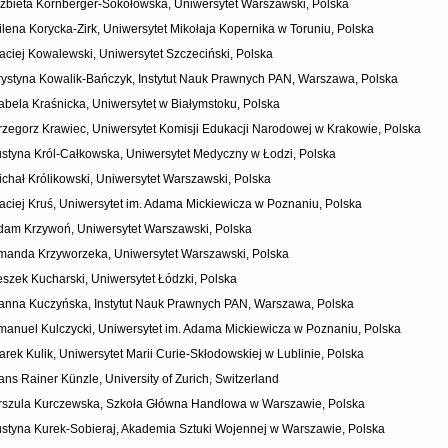
lżbieta Kornberger-Sokołowska, Uniwersytet Warszawski, Polska
ilena Korycka-Zirk, Uniwersytet Mikołaja Kopernika w Toruniu, Polska
aciej Kowalewski, Uniwersytet Szczeciński, Polska
rystyna Kowalik-Bańczyk, Instytut Nauk Prawnych PAN, Warszawa, Polska
zabela Kraśnicka, Uniwersytet w Białymstoku, Polska
rzegorz Krawiec, Uniwersytet Komisji Edukacji Narodowej w Krakowie, Polska
ustyna Król-Całkowska, Uniwersytet Medyczny w Łodzi, Polska
ichał Królikowski, Uniwersytet Warszawski, Polska
aciej Kruś, Uniwersytet im. Adama Mickiewicza w Poznaniu, Polska
dam Krzywoń, Uniwersytet Warszawski, Polska
manda Krzyworzeka, Uniwersytet Warszawski, Polska
eszek Kucharski, Uniwersytet Łódzki, Polska
anna Kuczyńska, Instytut Nauk Prawnych PAN, Warszawa, Polska
manuel Kulczycki, Uniwersytet im. Adama Mickiewicza w Poznaniu, Polska
arek Kulik, Uniwersytet Marii Curie-Skłodowskiej w Lublinie, Polska
ans Rainer Künzle, University of Zurich, Switzerland
rszula Kurczewska, Szkoła Główna Handlowa w Warszawie, Polska
ustyna Kurek-Sobieraj, Akademia Sztuki Wojennej w Warszawie, Polska