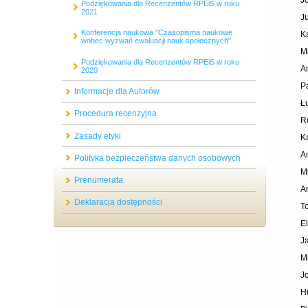
Podziękowania dla Recenzentów RPEiS w roku
2021
J
Konferencja naukowa "Czasopisma naukowe
K
wobec wyzwań ewaluacji nauk społecznych"
M
Podziękowania dla Recenzentów RPEiS w roku
A
2020
P
Informacje dla Autorów
Ł
Procedura recenzyjna
R
Zasady etyki
K
A
Polityka bezpieczeństwa danych osobowych
M
Prenumerata
A
Deklaracja dostępności
T
E
J
M
J
H