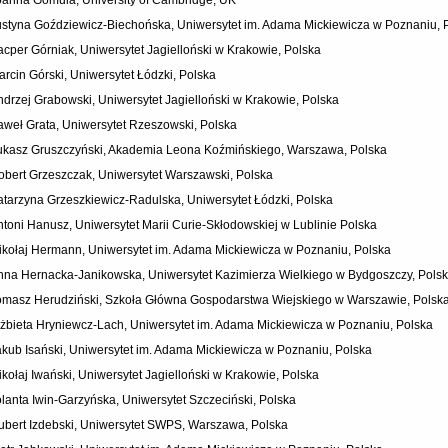
ustyna Goździewicz-Biechońska, Uniwersytet im. Adama Mickiewicza w Poznaniu, 
acper Górniak, Uniwersytet Jagielloński w Krakowie, Polska
arcin Górski, Uniwersytet Łódzki, Polska
ndrzej Grabowski, Uniwersytet Jagielloński w Krakowie, Polska
aweł Grata, Uniwersytet Rzeszowski, Polska
ukasz Gruszczyński, Akademia Leona Koźmińskiego, Warszawa, Polska
obert Grzeszczak, Uniwersytet Warszawski, Polska
atarzyna Grzeszkiewicz-Radulska, Uniwersytet Łódzki, Polska
ntoni Hanusz, Uniwersytet Marii Curie-Skłodowskiej w Lublinie Polska
ikołaj Hermann, Uniwersytet im. Adama Mickiewicza w Poznaniu, Polska
nna Hernacka-Janikowska, Uniwersytet Kazimierza Wielkiego w Bydgoszczy, Pols
omasz Herudziński, Szkoła Główna Gospodarstwa Wiejskiego w Warszawie, Polsk
lżbieta Hryniewcz-Lach, Uniwersytet im. Adama Mickiewicza w Poznaniu, Polska
akub Isański, Uniwersytet im. Adama Mickiewicza w Poznaniu, Polska
ikołaj Iwański, Uniwersytet Jagielloński w Krakowie, Polska
olanta Iwin-Garzyńska, Uniwersytet Szczeciński, Polska
ubert Izdebski, Uniwersytet SWPS, Warszawa, Polska