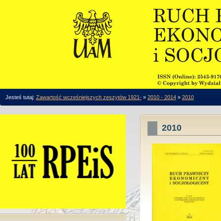
Jesteś tutaj:
Zawartość wcześniejszych zeszytów 1921-
»
2010 - 2014
»
2010
2010