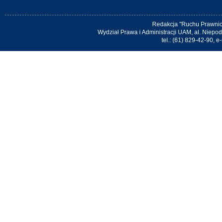
Redakcja "Ruchu Prawnic
Wydział Prawa i Administracji UAM, al. Niep
tel.: (61) 829-42-90, e