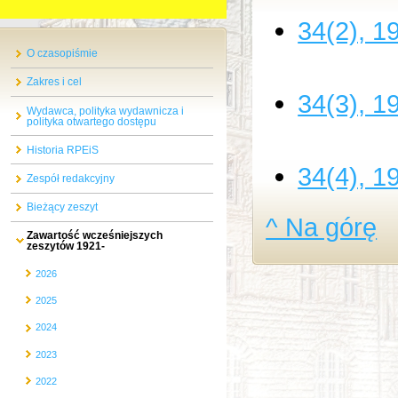
34(2), 1
O czasopiśmie
Zakres i cel
34(3), 1
Wydawca, polityka wydawnicza i
polityka otwartego dostępu
Historia RPEiS
34(4), 1
Zespół redakcyjny
Bieżący zeszyt
^ Na górę
Zawartość wcześniejszych
zeszytów 1921-
2026
2025
2024
2023
2022