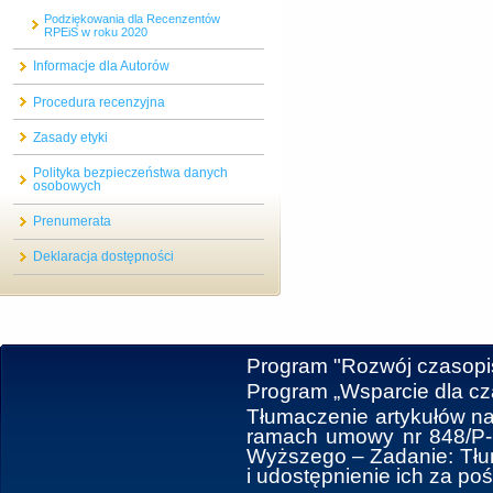
Podziękowania dla Recenzentów
RPEiS w roku 2020
Informacje dla Autorów
Procedura recenzyjna
Zasady etyki
Polityka bezpieczeństwa danych
osobowych
Prenumerata
Deklaracja dostępności
Program "Rozwój czasop
Program „Wsparcie dla c
Tłumaczenie artykułów na
ramach umowy nr 848/P-D
Wyższego ‒ Zadanie: Tłum
i udostępnienie ich za po