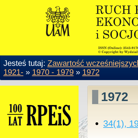
Jesteś tutaj:
Zawartość wcześniejszyc
1921-
»
1970 - 1979
»
1972
1972
34(1), 1